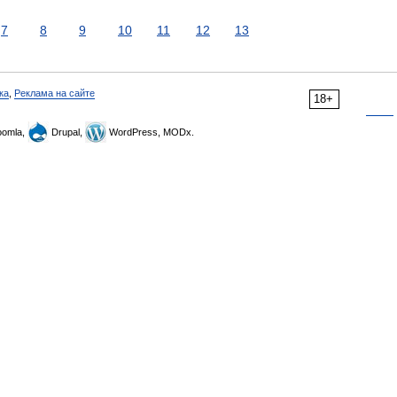
7
8
9
10
11
12
13
ка
,
Реклама на сайте
18+
omla,
Drupal,
WordPress, MODx.