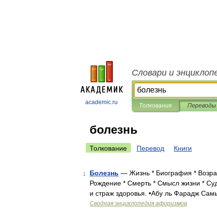
Словари и энциклоп
academic.ru
Толкования
Переводы
болезнь
Толкование
Перевод
Книги
Болезнь
— Жизнь * Биография * Возрас
1
Рождение * Смерть * Смысл жизни * Су
и страж здоровья. •Абу ль Фарадж Сам
Сводная энциклопедия афоризмов