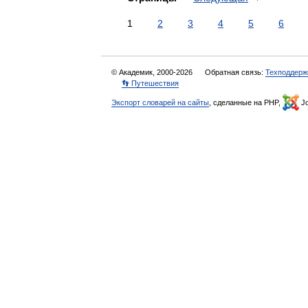
1
2
3
4
5
6
© Академик, 2000-2026
Обратная связь:
Техподдерж
👣 Путешествия
Экспорт словарей на сайты
, сделанные на PHP,
Jo