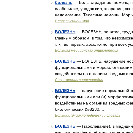
болезнь
— Боль, страдание, немочь, н
2
слабосилие, упадок сил, хворание, хво
недомогание. Телесные немощи. Мор хо
Словарь синонимов
БОЛЕЗНЬ
— БОЛЕЗНЬ, понятие, трудн
3
главным образом, в том, что невозмож
т. к., во первых, абсолютно, при всех
Большая медицинская энциклопедия
БОЛЕЗНЬ
— БОЛЕЗНЬ, нарушение норм
4
функциональными и морфологическими
воздействием на организм вредных фа
Современная энциклопедия
БОЛЕЗНЬ
— нарушение нормальной жи
5
функциональными или (и) морфологиче
воздействием на организм вредных фак
биологических,&#8230; …
Большой Энциклопедический словарь
БОЛЕЗНЬ
— (заболевание), в медици
6
ухудшением функций тела в целом либо