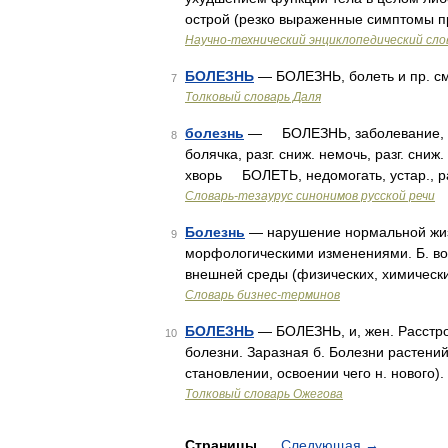
острой (резко выраженные симптомы п
Научно-технический энциклопедический сло
БОЛЕЗНЬ
— БОЛЕЗНЬ, болеть и пр. см.
7
Толковый словарь Даля
болезнь
— БОЛЕЗНЬ, заболевание, недо
8
болячка, разг. сниж. немочь, разг. сниж.
хворь БОЛЕТЬ, недомогать, устар., ра
Словарь-тезаурус синонимов русской речи
Болезнь
— нарушение нормальной жиз
9
морфологическими изменениями. Б. воз
внешней среды (физических, химически
Словарь бизнес-терминов
БОЛЕЗНЬ
— БОЛЕЗНЬ, и, жен. Расстро
10
болезни. Заразная б. Болезни растений
становлении, освоении чего н. нового)
Толковый словарь Ожегова
Страницы
Следующая
→