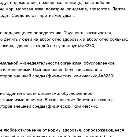
едуг, недомогание, нездоровье, немощь, расстройство,
рь; мор, моровая язва, поветрие, эпидемия, эпизоотия. Легкое
дит. Средство от , против желудка …
о поддающееся определению. Трудность заключается,
но делить людей на абсолютно здоровых и абсолютно больных,
 условиях, здоровых людей не существует&#8230; …
альной жизнедеятельности организма, обусловленное
 изменениями. Возникновение болезни связано с
кторов внешней среды (физических, химических,&#8230; …
знедеятельности организма, обусловленное
скими изменениями. Возникновение болезни связано с
торов внешней среды (физических, химических,
не любое отклонение от нормы здоровья, сопровождающееся
 одной или нескольких его частей. Болезнь может быть