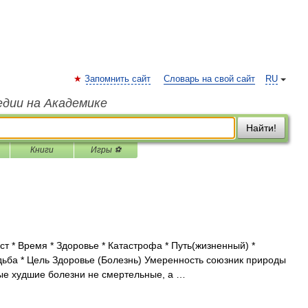
Запомнить сайт
Словарь на свой сайт
RU
едии на Академике
Найти!
Книги
Игры ⚽
т * Время * Здоровье * Катастрофа * Путь(жизненный) *
дьба * Цель Здоровье (Болезнь) Умеренность союзник природы
ые худшие болезни не смертельные, а …