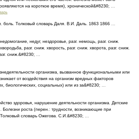
роявляются на короткое время), хронической&#8230; …
варь
 боль. Толковый словарь Даля. В.И. Даль. 1863 1866 …
могание, недуг, нездоровье, разг. немощь, разг. сниж.
 хвородьба, разг. сниж. хворость, разг. сниж. хворота, разг. сниж.
зг. сниж.&#8230; …
недеятельности организма, вызванное функциональными или
никает от воздействия на организм вредных факторов
х, биологических, социальных) или из за&#8230; …
йство здоровья, нарушение деятельности организма. Детские
. Болезни роста (перен.: трудности, возникающие при
. Толковый словарь Ожегова. С.И.&#8230; …